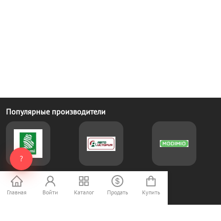
Популярные производители
?
Интернет-магазин
Главная
Войти
Каталог
Продать
Купить
Форум
support@scalebay.ru