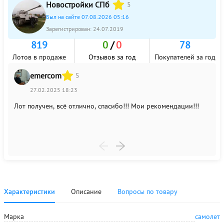
Новостройки СПб
5
Был на сайте 07.08.2026 05:16
Зарегистрирован:
24.07.2019
819
0
/
0
78
Лотов в продаже
Отзывов за год
Покупателей за год
emercom
5
I
27.02.2025 18:23
Лот получен, всё отлично, спасибо!!! Мои рекомендации!!!
Все
Характеристики
Описание
Вопросы по товару
Марка
самолет