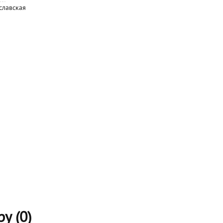
славская
у (
0
)