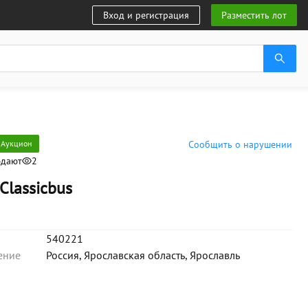
Вход и регистрация
Разместить лот
Аукцион
Сообщить о нарушении
юдают
2
Classicbus
540221
ение
Россия, Ярославская область, Ярославль