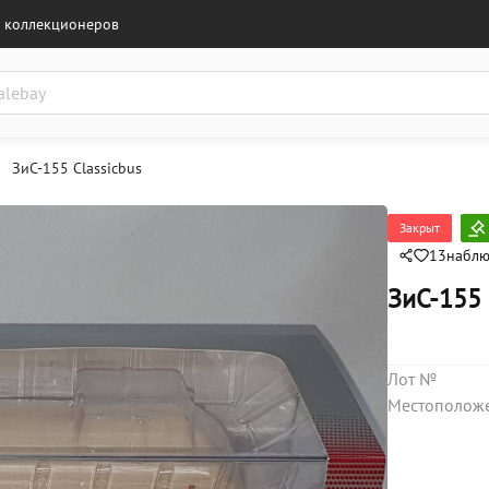
 коллекционеров
ЗиС-155 Classicbus
Закрыт
13
набл
ЗиС-155 
Лот №
Местополож