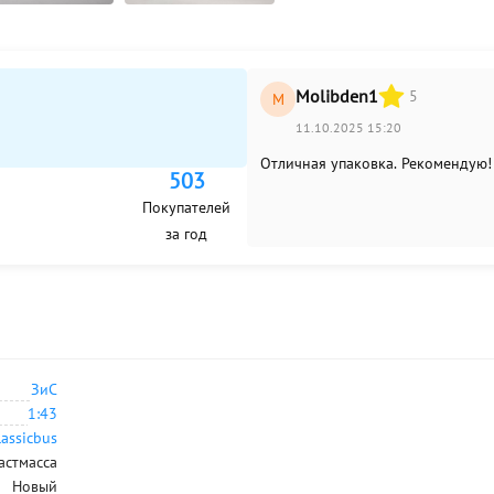
Molibden1
5
M
11.10.2025 15:20
Отличная упаковка. Рекомендую!
503
Покупателей
за год
ЗиС
1:43
lassicbus
астмасса
Новый