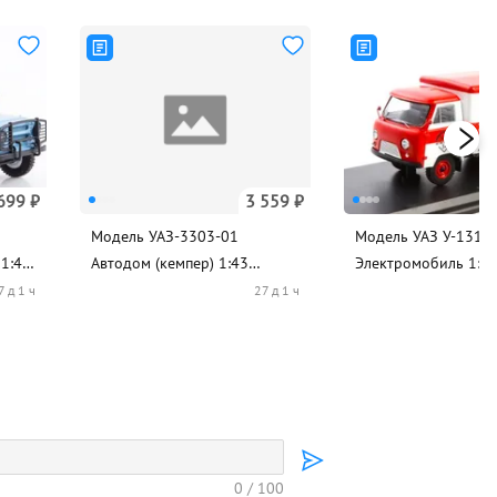
699 ₽
3 559 ₽
Модель УАЗ-3303-01
Модель УАЗ У-131
1:43
Автодом (кемпер) 1:43
Электромобиль 1:4
LASTOCHKA
LASTOCHKA
7 д 1 ч
27 д 1 ч