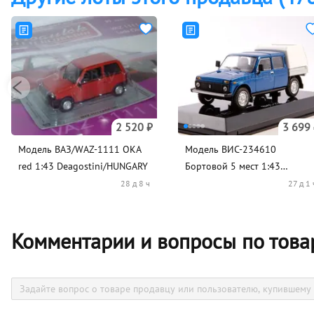
2 520 ₽
3 699
Модель ВАЗ/WAZ-1111 OKA
Модель ВИС-234610
red 1:43 Deagostini/HUNGARY
Бортовой 5 мест 1:43
LASTOCHKA
28 д 8 ч
27 д 1 
Комментарии и вопросы по товар