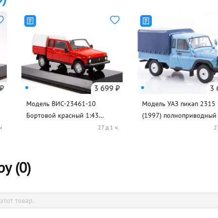
 ₽
3 699 ₽
3 
Модель ВИС-23461-10
Модель УАЗ пикап 2315
Бортовой красный 1:43
(1997) полноприводный 
LASTOCHKA
LASTOCHKA
ч
27 д 1 ч
2
у (
0
)