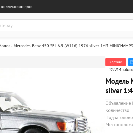
 коллекционеров
Модель Mercedes-Benz 450 SEL 6.9 (W116) 1976 silver 1:43 MINICHAMPS
В архиве
14
набл
Модель M
silver 1
Объявление
Количество
Подзаголовок
Местополож