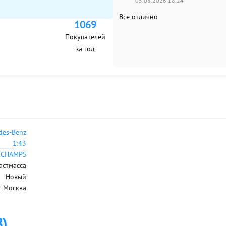
05.08.2026 18:24
Все отлично
1069
Покупателей
за год
des-Benz
1:43
ICHAMPS
астмасса
Новый
г Москва
8)