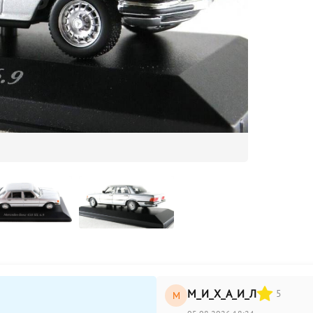
М_И_Х_А_И_Л
5
М