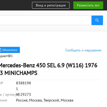
Вход и регистрация
Разместить лот
Объявление
Сообщить о нарушении
юдают
1
ercedes-Benz 450 SEL 6.9 (W116) 1976
:43 MINICHAMPS
 №
8388198
1
 / артикул
VE29273
ение
Россия, Москва, Тверской, Москва