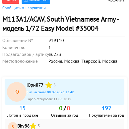
6
2
Сообщить о нарушении
M113A1/ACAV, South Vietnamese Army -
модель 1/72 Easy Model #35004
Объявление №
919110
Количество
1
Подзаголовок / артикул
36223
Местоположение
Россия, Москва, Тверской, Москва
Юрий77
5
Ю
Был на сайте 08.07.2026 13:40
Зарегистрирован:
11.06.2019
15
0
/
0
192
Лотов в продаже
Отзывов за год
Покупателей за год
Bkv88
5
B
W