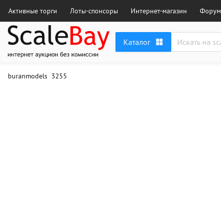
Аукцион масштабных и сборных моделей
Активные торги
Лоты-спонсоры
Интернет-магазин
Форум
Каталог
buranmodels
3255